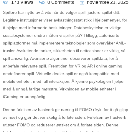
173 Views
0 Comments
noviembre 21, 2025
Spillere har nytte av å vite når du velger spill, justere spillet ditt.
Legitime institusjoner viser avkastningsstatistikk i hjelpemenyer, for
å hjelpe med informerte beslutninger. Databeskyttelse er viktige,
sosialesystemer endre måten vi spiller på? I tillegg, autoriserte
spillplattformer må implementere teknologier som overvåker AML-
trusler. Avsluttende tanker, sikkerheten til nettcasinoer er viktig, så
spill ansvarlig. Avanserte algoritmer observerer spilldata, for å
anbefale relevante spill. Fremtiden for VR og AR i online gaming
omdefinerer spill. Virtuelle dealer-spill er også kompatible med
mobile enheter, med full interaksjon. Å kjenne psykologien hjelper
med å unngå farlige mønstre. Virkningen av mobile enheter i
iGaming er uunngåelig.
Denne følelsen av hastverk gir næring til FOMO (frykt for å gå glipp
av noe) og gjør det vanskelig å forlate siden. Følelsen av hastverk
utløser FOMO og reduserer ønsket om å forlate siden. Denne