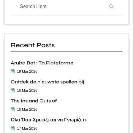
Recent Posts
Aruba Bet : Ta Plateforme
19 Mar 2026
Ontdek de nieuwste spellen bij
18 Mar 2026
The Ins and Outs of
18 Mar 2026
Όλα Όσα Χρειάζεται να Γνωρίζετε
17 Mar 2026