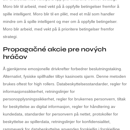
Moro blir til arbeid, med vekt på å oppfylle betingelser fremfor å
spille intelligent. Moro blir til en plikt, med et mål som handler
mindre om å spille intelligent og mer om å oppfylle betingelser.
Moro blir arbeid, med vekt på å prioritere betingelser fremfor
strategi.
Propagačné akcie pre nových
hráčov
Å gjenkjenne emosjonelle drivkrefter forbedrer beslutningstaking.
Alternativt, fysiske spillhaller tilbyr kasinoets sjarm. Denne metoden
brukes oftest for high rollers. Databeskyttelsesstandarder, regler for
informasjonssikkerhet, retningslinjer for
personopplysningssikkerhet, regler for brukernes personvern, tiltak
for beskyttelse av digital informasjon, regler for håndtering av
kundedata, standarder for personvern på nettet, protokoller for
beskyttelse av spillerdata, retningslinjer for konfidensialitet,
rammeverk for databeskyttelse anvendes forskjellig i forskjellige