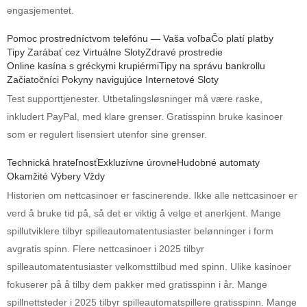
engasjementet.
Pomoc prostredníctvom telefónu — Vaša voľba
Čo platí platby
Tipy Zarábať cez Virtuálne Sloty
Zdravé prostredie
Online kasína s gréckymi krupiérmi
Tipy na správu bankrollu
Začiatočníci Pokyny navigujúce Internetové Sloty
Test supporttjenester. Utbetalingsløsninger må være raske,
inkludert PayPal, med klare grenser. Gratisspinn bruke kasinoer
som er regulert lisensiert utenfor sine grenser.
Technická hrateľnosť
Exkluzívne úrovne
Hudobné automaty
Okamžité Výbery Vždy
Historien om nettcasinoer er fascinerende. Ikke alle nettcasinoer er
verd å bruke tid på, så det er viktig å velge et anerkjent. Mange
spillutviklere tilbyr spilleautomatentusiaster belønninger i form
avgratis spinn. Flere nettcasinoer i 2025 tilbyr
spilleautomatentusiaster velkomsttilbud med spinn. Ulike kasinoer
fokuserer på å tilby dem pakker med gratisspinn i år. Mange
spillnettsteder i 2025 tilbyr spilleautomatspillere gratisspinn. Mange