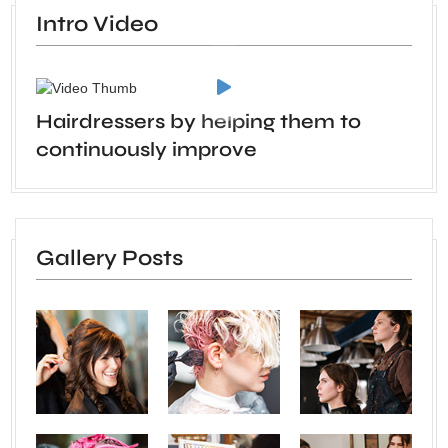
Intro Video
Hairdressers by helping them to
continuously improve
Gallery Posts