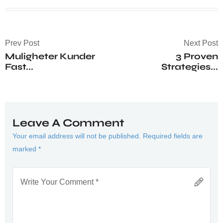
Prev Post
Next Post
Muligheter Kunder
3 Proven
Fast...
Strategies...
Leave A Comment
Your email address will not be published. Required fields are
marked *