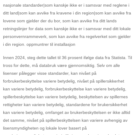
nasjonale standarder|som kanskje ikke er i samsvar med reglene i
ditt land|som kan avvike fra kravene i din region|som kan avvike fra
lovene som gjelder der du bor, som kan avvike fra ditt lands
retningslinjer for data som kanskje ikke er i samsvar med ditt lokale
personvernrammeverk, som kan avvike fra regelverket som gjelder
i din region. oppmuntrer til installasjon
Innen 2024, steg dette tallet til 36 prosent ifølge data fra Statista. Til
tross for dette, må databruk være gjennomsiktig. Selv om alle
lisenser pålegger visse standarder, kan nivået på
forbrukerbeskyttelse variere betydelig, nivået på spillersikkerhet
kan variere betydelig, forbrukerbeskyttelse kan variere betydelig,
spillerbeskyttelse kan variere betydelig, beskyttelsen av spillernes
rettigheter kan variere betydelig, standardene for brukersikkerhet
kan variere betydelig, omfanget av brukerbeskyttelsen er ikke alltid
det samme, nivået på spillerbeskyttelsen kan variere avhengig av
lisensmyndigheten og lokale lover basert på