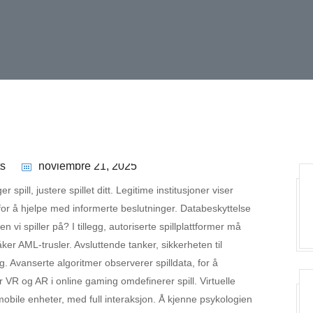
s
noviembre 21, 2025
r spill, justere spillet ditt. Legitime institusjoner viser
 for å hjelpe med informerte beslutninger. Databeskyttelse
 vi spiller på? I tillegg, autoriserte spillplattformer må
r AML-trusler. Avsluttende tanker, sikkerheten til
lig. Avanserte algoritmer observerer spilldata, for å
r VR og AR i online gaming omdefinerer spill. Virtuelle
obile enheter, med full interaksjon. Å kjenne psykologien