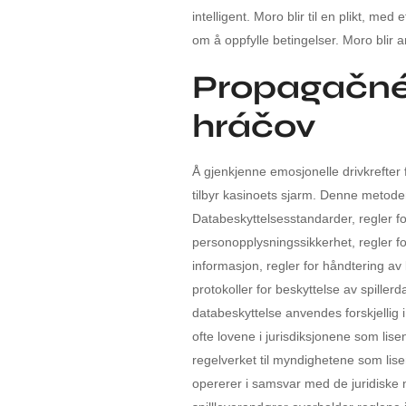
intelligent. Moro blir til en plikt, me
om å oppfylle betingelser. Moro blir a
Propagačné
hráčov
Å gjenkjenne emosjonelle drivkrefter fo
tilbyr kasinoets sjarm. Denne metoden 
Databeskyttelsesstandarder, regler for
personopplysningssikkerhet, regler for
informasjon, regler for håndtering av
protokoller for beskyttelse av spillerd
databeskyttelse anvendes forskjellig i 
ofte lovene i jurisdiksjonene som lis
regelverket til myndighetene som li
opererer i samsvar med de juridiske 