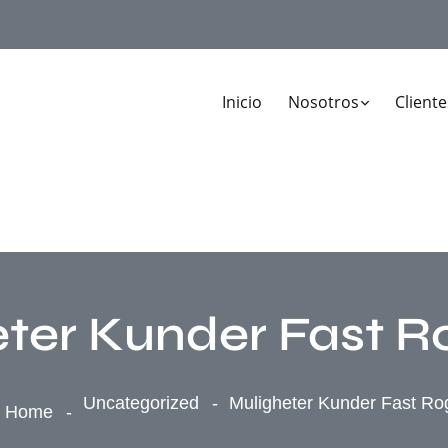
Inicio
Nosotros
Cliente
ter Kunder Fast 
Uncategorized
Muligheter Kunder Fast Ro
Home