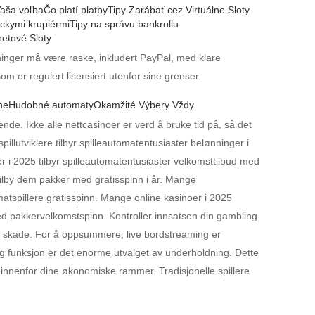
aša voľba
Čo platí platby
Tipy Zarábať cez Virtuálne Sloty
éckymi krupiérmi
Tipy na správu bankrollu
netové Sloty
sninger må være raske, inkludert PayPal, med klare
m er regulert lisensiert utenfor sine grenser.
ne
Hudobné automaty
Okamžité Výbery Vždy
nde. Ikke alle nettcasinoer er verd å bruke tid på, så det
pillutviklere tilbyr spilleautomatentusiaster belønninger i
er i 2025 tilbyr spilleautomatentusiaster velkomsttilbud med
tilby dem pakker med gratisspinn i år. Mange
tomatspillere gratisspinn. Mange online kasinoer i 2025
med pakkervelkomstspinn. Kontroller innsatsen din gambling
k skade. For å oppsummere, live bordstreaming er
ig funksjon er det enorme utvalget av underholdning. Dette
ll innenfor dine økonomiske rammer. Tradisjonelle spillere