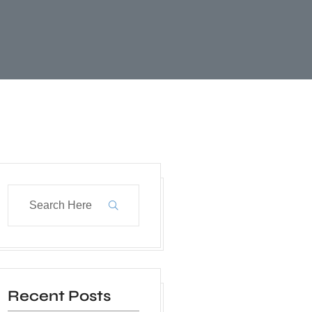
Recent Posts