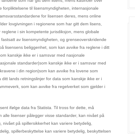
 i landene som har gitt dem lisens, mens kasinoer over
 forpliktelsene til lisensmyndigheten, internasjonale
amsvarsstandardene for lisensen deres, mens online
lder lovgivningen i regionene som har gitt dem lisens,
reglene i sin kompetente jurisdiksjon, mens globale
e fastsatt av lisensmyndigheten, og grenseoverskridende
på lisensens beliggenhet, som kan avvike fra reglene i ditt
|som kanskje ikke er i samsvar med nasjonale
 nasjonale standarder|som kanskje ikke er i samsvar med
a kravene i din region|som kan avvike fra lovene som
ditt lands retningslinjer for data som kanskje ikke er i
ammeverk, som kan avvike fra regelverket som gjelder i
sent ifølge data fra Statista. Til tross for dette, må
 alle lisenser pålegger visse standarder, kan nivået på
, nivået på spillersikkerhet kan variere betydelig,
elig, spillerbeskyttelse kan variere betydelig, beskyttelsen