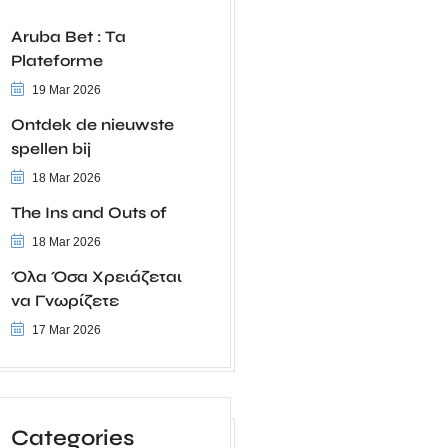
Aruba Bet : Ta
Plateforme
19 Mar 2026
Ontdek de nieuwste
spellen bij
18 Mar 2026
The Ins and Outs of
18 Mar 2026
Όλα Όσα Χρειάζεται
να Γνωρίζετε
17 Mar 2026
Categories