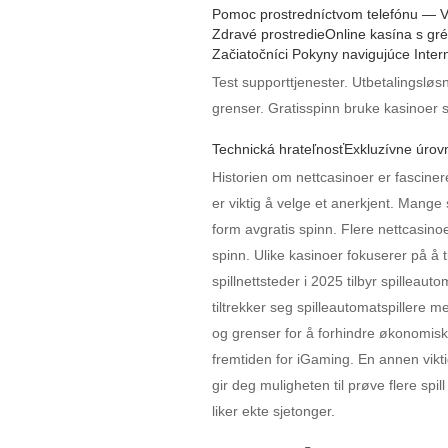
Pomoc prostredníctvom telefónu — V
Zdravé prostredie
Online kasína s gr
Začiatočníci Pokyny navigujúce Inter
Test supporttjenester. Utbetalingslø
grenser. Gratisspinn bruke kasinoer so
Technická hrateľnosť
Exkluzívne úrov
Historien om nettcasinoer er fascinere
er viktig å velge et anerkjent. Mange s
form avgratis spinn. Flere nettcasino
spinn. Ulike kasinoer fokuserer på å 
spillnettsteder i 2025 tilbyr spilleau
tiltrekker seg spilleautomatspillere 
og grenser for å forhindre økonomis
fremtiden for iGaming. En annen vikt
gir deg muligheten til prøve flere spi
liker ekte sjetonger.