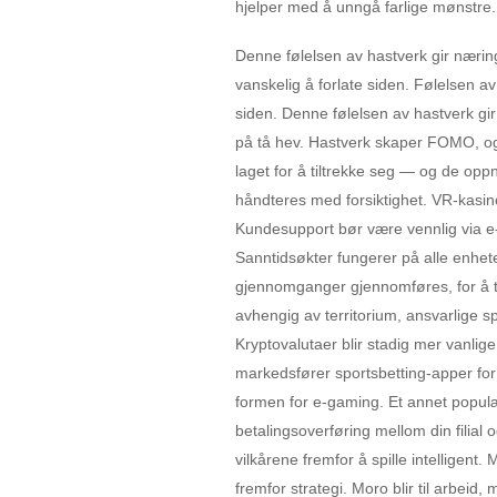
hjelper med å unngå farlige mønstre.
Denne følelsen av hastverk gir næring
vanskelig å forlate siden. Følelsen 
siden. Denne følelsen av hastverk gir 
på tå hev. Hastverk skaper FOMO, og g
laget for å tiltrekke seg — og de op
håndteres med forsiktighet. VR-kasinoe
Kundesupport bør være vennlig via e-p
Sanntidsøkter fungerer på alle enheter
gjennomganger gjennomføres, for å tes
avhengig av territorium, ansvarlige s
Kryptovalutaer blir stadig mer vanlig
markedsfører sportsbetting-apper fo
formen for e-gaming. Et annet populær
betalingsoverføring mellom din filial o
vilkårene fremfor å spille intelligent. 
fremfor strategi. Moro blir til arbeid,