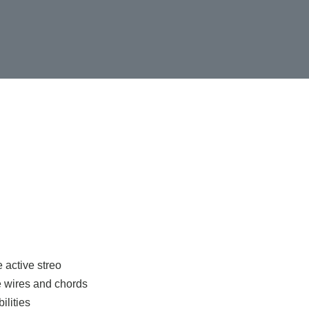
 active streo
e wires and chords
ilities