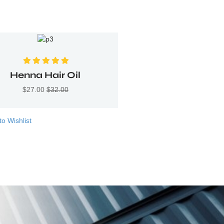
Valorado con
Henna Hair Oil
5.00
de 5
$
27.00
$
32.00
to Wishlist