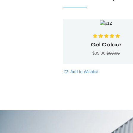
Valorado con
Gel Colour
5.00
de 5
$
35.00
$
60.00
Add to Wishlist