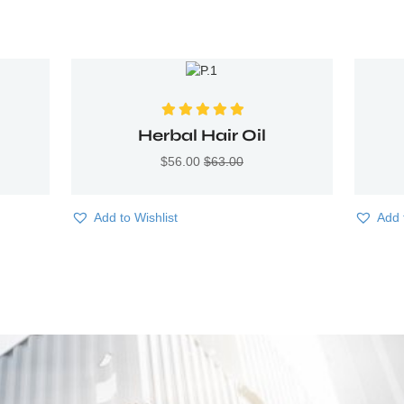
Valorado con
Herbal Hair Oil
5.00
de 5
$
56.00
$
63.00
Add to Wishlist
Add 