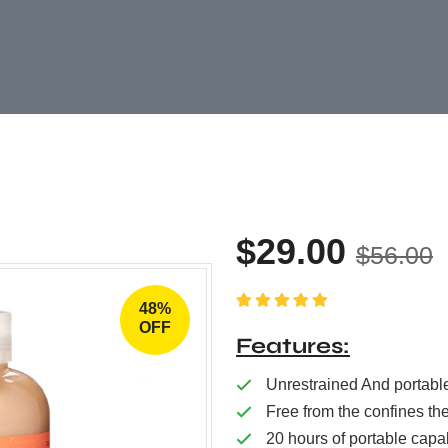
$
29.00
$
56.00
48%
Valorado con
OFF
5.00
de 5
Features
Unrestrained And portable
Free from the confines th
20 hours of portable capab