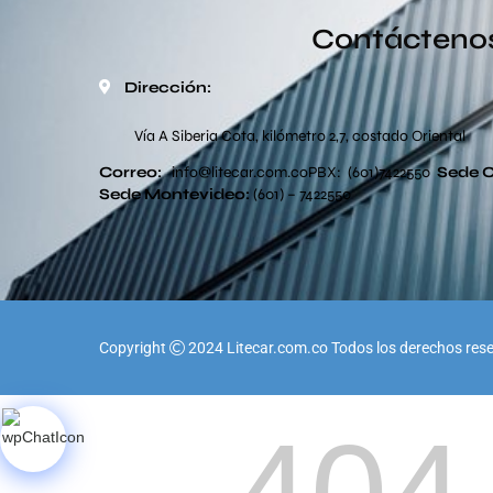
Contácteno
Dirección:
Vía A Siberia Cota, kilómetro 2,7, costado Oriental
Correo:
info
@litecar.com
.co
PBX: (601)7422550
Sede 
Sede
Montevideo:
(601) – 7422550
Copyright
2024 Litecar.com.co Todos los derechos res