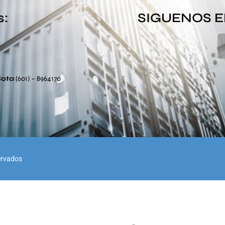
s:
SIGUENOS E
Cota
(601) – 8964170
ervados