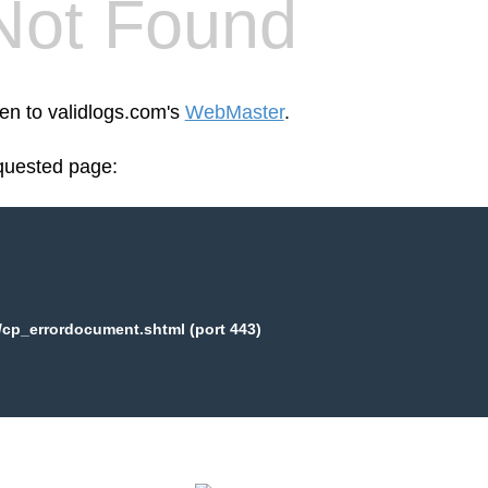
Not Found
een to validlogs.com's
WebMaster
.
equested page:
/cp_errordocument.shtml (port 443)