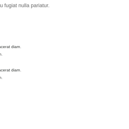
 fugiat nulla pariatur.
acerat diam.
n.
acerat diam.
n.